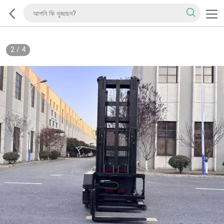
2
/
4