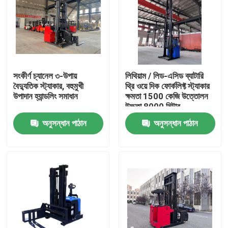
সংকীর্ণ চ্যানেল ৩-উপায়
লিথিয়াম / লিড-এসিড ব্যাটারি
বৈদ্যুতিক স্ট্যাকার, বহুমুখী
থ্রি ওয়ে দিক ফোর্কলিফ্ট স্ট্যাকার
উপাদান হ্যান্ডলিং সমাধান
ক্ষমতা 1500 কেজি উত্তোলন
উচ্চতা 8000 মিটার
অনুসন্ধান পাঠান
অনুসন্ধান পাঠান
বাড়ি
পণ্য
ভিডিও