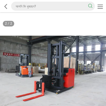
2
/
2