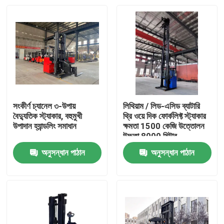
সংকীর্ণ চ্যানেল ৩-উপায়
লিথিয়াম / লিড-এসিড ব্যাটারি
বৈদ্যুতিক স্ট্যাকার, বহুমুখী
থ্রি ওয়ে দিক ফোর্কলিফ্ট স্ট্যাকার
উপাদান হ্যান্ডলিং সমাধান
ক্ষমতা 1500 কেজি উত্তোলন
উচ্চতা 8000 মিটার
অনুসন্ধান পাঠান
অনুসন্ধান পাঠান
বাড়ি
পণ্য
ভিডিও