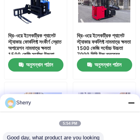
আমাদের সম্পর্কে
থ্রি-ওয়ে ইলেকট্রিক প্যালেট
থ্রি-ওয়ে ইলেকট্রিক প্যালেট
কারখানা ভ্রমণ
স্ট্যাকার ফোর্কলিফ্ট সংকীর্ণ স্রোত
স্ট্যাকার ফর্কলিফ্ট নামমাত্র ক্ষমতা
অপারেশন নামমাত্র ক্ষমতা
1500 কেজি সর্বোচ্চ উচ্চতা
1500 কেজি সর্বোচ্চ উচ্চতা
7000 মিমি উচ্চ ঘনত্বের
মান নিয়ন্ত্রণ
7000 মিমি উচ্চ ঘনত্বের
স্টোরেজ পরিবেশ
অনুসন্ধান পাঠান
অনুসন্ধান পাঠান
স্টোরেজ পরিবেশ
যোগাযোগ করুন
খবর
Sherry
ব্লগ
5:54 PM
বৈদ্যুতিক প্যালেট ফর্কলিফ্ট
Good day, what product are you looking 