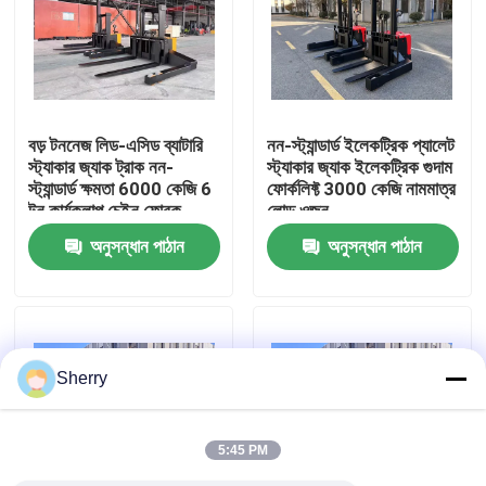
আমাদের সম্পর্কে
কারখানা ভ্রমণ
বড় টননেজ লিড-এসিড ব্যাটারি
নন-স্ট্যান্ডার্ড ইলেকট্রিক প্যালেট
স্ট্যাকার জ্যাক ট্রাক নন-
স্ট্যাকার জ্যাক ইলেকট্রিক গুদাম
স্ট্যান্ডার্ড ক্ষমতা 6000 কেজি 6
ফোর্কলিফ্ট 3000 কেজি নামমাত্র
মান নিয়ন্ত্রণ
টন কার্যকলাপ চেইন ফোরক
লোড ওজন
অনুসন্ধান পাঠান
অনুসন্ধান পাঠান
যোগাযোগ করুন
খবর
Sherry
ব্লগ
5:45 PM
বৈদ্যুতিক প্যালেট ফর্কলিফ্ট