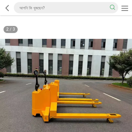
2
/
3