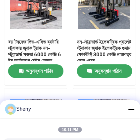
আমাদের সম্পর্কে
কারখানা ভ্রমণ
বড় টননেজ লিড-এসিড ব্যাটারি
নন-স্ট্যান্ডার্ড ইলেকট্রিক প্যালেট
স্ট্যাকার জ্যাক ট্রাক নন-
স্ট্যাকার জ্যাক ইলেকট্রিক গুদাম
স্ট্যান্ডার্ড ক্ষমতা 6000 কেজি 6
ফোর্কলিফ্ট 3000 কেজি নামমাত্র
মান নিয়ন্ত্রণ
টন কার্যকলাপ চেইন ফোরক
লোড ওজন
অনুসন্ধান পাঠান
অনুসন্ধান পাঠান
যোগাযোগ করুন
খবর
Sherry
ব্লগ
10:11 PM
বৈদ্যুতিক প্যালেট ফর্কলিফ্ট