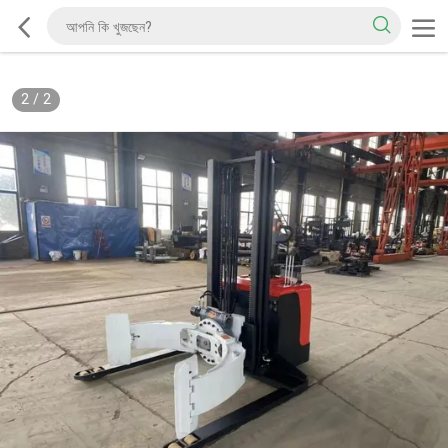
2
/
2