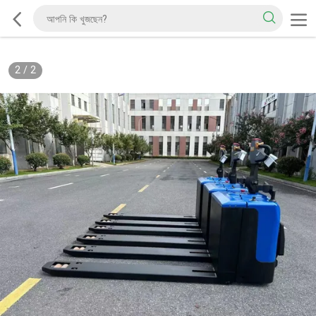
2
/
2