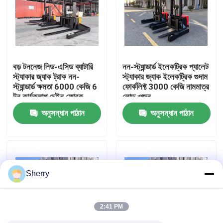
আমাদের সম্পর্কে
কারখানা ভ্রমণ
বড় টননেজ লিড-এসিড ব্যাটারি
নন-স্ট্যান্ডার্ড ইলেকট্রিক প্যালেট
স্ট্যাকার জ্যাক ট্রাক নন-
স্ট্যাকার জ্যাক ইলেকট্রিক গুদাম
স্ট্যান্ডার্ড ক্ষমতা 6000 কেজি 6
ফোর্কলিফ্ট 3000 কেজি নামমাত্র
মান নিয়ন্ত্রণ
টন কার্যকলাপ চেইন ফোরক
লোড ওজন
অনুসন্ধান পাঠান
অনুসন্ধান পাঠান
যোগাযোগ করুন
খবর
Sherry
ব্লগ
2:41 PM
বৈদ্যুতিক প্যালেট ফর্কলিফ্ট