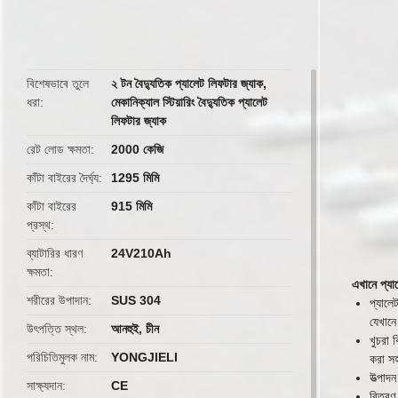
butto
বিশেষভাবে তুলে
২ টন বৈদ্যুতিক প্যালেট লিফটার জ্যাক
,
ধরা
মেকানিক্যাল স্টিয়ারিং বৈদ্যুতিক প্যালেট
লিফটার জ্যাক
রেট লোড ক্ষমতা
2000 কেজি
কাঁটা বাইরের দৈর্ঘ্য
1295 মিমি
কাঁটা বাইরের
915 মিমি
প্রস্থ
ব্যাটারির ধারণ
24V210Ah
ক্ষমতা
এখানে প্যাল
শরীরের উপাদান
SUS 304
প্যালে
যেখানে
উৎপত্তি স্থল
আনহুই, চীন
খুচরা 
পরিচিতিমুলক নাম
YONGJIELI
করা স
উত্পাদন
সাক্ষ্যদান
CE
বিতরণ 