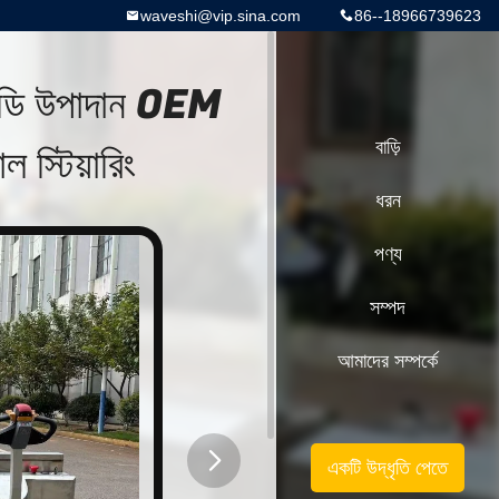
waveshi@vip.sina.com
86--18966739623
ি বডি উপাদান OEM
্টিয়ারিং
বাড়ি
ধরন
পণ্য
সম্পদ
আমাদের সম্পর্কে
একটি উদ্ধৃতি পেতে