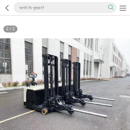
2
/
2