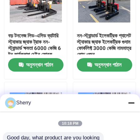
আমাদের সম্পর্কে
বড় টননেজ লিড-এসিড ব্যাটারি
নন-স্ট্যান্ডার্ড ইলেকট্রিক প্যালেট
কারখানা ভ্রমণ
স্ট্যাকার জ্যাক ট্রাক নন-
স্ট্যাকার জ্যাক ইলেকট্রিক গুদাম
স্ট্যান্ডার্ড ক্ষমতা 6000 কেজি 6
ফোর্কলিফ্ট 3000 কেজি নামমাত্র
টন কার্যকলাপ চেইন ফোরক
লোড ওজন
মান নিয়ন্ত্রণ
অনুসন্ধান পাঠান
অনুসন্ধান পাঠান
যোগাযোগ করুন
খবর
Sherry
ব্লগ
10:18 PM
বৈদ্যুতিক প্যালেট ফর্কলিফ্ট
Good day, what product are you looking 