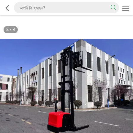
2
/
4