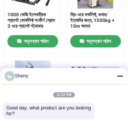
1000 কেজি ইলেকট্রিক
থ্রি-ওয়ে ফর্কলিফ্ট, গুদাম/
আমাদের সম্পর্কে
প্যালেট ফোর্কলিফ্ট সংকীর্ণ স্রোত
ইত্যাদির জন্য, 1500kg +
3 ওয়ে প্যালেট স্ট্যাকার
10m ক্ষমতা
কারখানা ভ্রমণ
অনুসন্ধান পাঠান
অনুসন্ধান পাঠান
মান নিয়ন্ত্রণ
যোগাযোগ করুন
Sherry
খবর
11:52 PM
ব্লগ
Good day, what product are you looking 
for?
Electric Forklift
2 টন বৈদ্যুতিক
Truck, Forks can
counterbalance
বৈদ্যুতিক প্যালেট ফর্কলিফ্ট
reach forward, Bale
forklift ট্রাক অ-স্ট্যান্ডার্ড