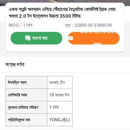
একক পয়েন্ট অবস্থান এগিয়ে পৌঁছানোর বৈদ্যুতিক ফোর্কলিফ্ট ট্রাক লোড
ক্ষমতা 2.0 টন উত্তোলন উচ্চতা 3500 মিটার
MOQ：1 পিসি
মূল্য：$2800.00-$3800.00
আমাদের সাথে যোগাযোগ
ভালো দাম
করুন
পণ্যের বর্ণনা
উৎপত্তি স্থল
আনহুই, চীন
ডেলিভারি সময়
10 কাজের দিন
ন্যূনতম চাহিদার পরিমাণ
1 পিসি
পরিচিতিমুলক নাম
YONGJIELI