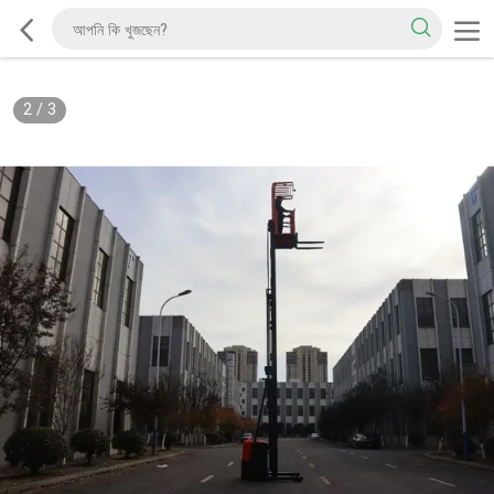
2
/
3