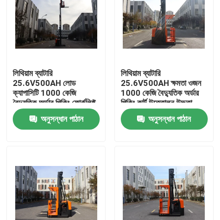
লিথিয়াম ব্যাটারি
লিথিয়াম ব্যাটারি
25.6V500AH লোড
25.6V500AH ক্ষমতা ওজন
ক্যাপাসিটি 1000 কেজি
1000 কেজি বৈদ্যুতিক অর্ডার
বৈদ্যুতিক অর্ডার পিকিং ফোর্কলিফ্ট
পিকিং কার্ট উত্তোলন উচ্চতা
ট্রাক উত্তোলন উচ্চতা 8000
8000 মিমি কার্টিস ড্রাইভ
অনুসন্ধান পাঠান
অনুসন্ধান পাঠান
মিমি কার্টিস ড্রাইভ সিস্টেম
সিস্টেম
বাড়ি
পণ্য
ভিডিও