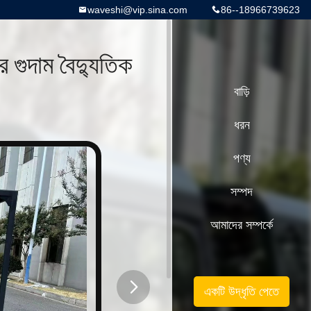
waveshi@vip.sina.com
86--18966739623
টর গুদাম বৈদ্যুতিক
বাড়ি
ধরন
পণ্য
সম্পদ
আমাদের সম্পর্কে
একটি উদ্ধৃতি পেতে