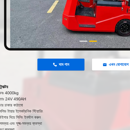
n
দাম পান
এখন যোগাযোগ
্যাক্টর
 ওজনঃ 4000kg
ক্ষমতাঃ 24V 490AH
চার চাকার কাঠামো
লিড টায়ার ইলেকট্রনিক স্টিয়ারিং
উইপার দিয়ে সিলিং ইনস্টল করুন
 সমন্বয় এবং সূক্ষ্ম-সমন্বয় ব্যবস্থা
্ত্রণ ব্যবস্থা