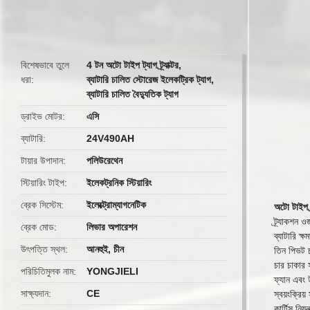
butto
বিশেষভাবে তুলে
4 টন অটো টাইপ ট্যাগ ট্র্যাক্টর
,
ধরা
ব্যাটারি চালিত স্টোরেজ ইলেকট্রিক ট্যাগ
,
ব্যাটারি চালিত বৈদ্যুতিক ট্যাগ
ড্রাইভ মোটর
এসি
ব্যাটারি
24V490AH
টায়ার উপাদান
পলিউরেথেন
স্টিয়ারিং টাইপ
ইলেকট্রনিক স্টিয়ারিং
ব্রেক সিস্টেম
ইলেক্ট্রোম্যাগনেটিক
অটো টাইপ ট্র
ট্র্যাকশন
ব্রেক মোড
লিভার অপারেশন
ব্যাটারি 
উৎপত্তি স্থল
আনহুই, চীন
তিন পিভট 
চার চাকার স
পরিচিতিমুলক নাম
YONGJIELI
ফ্যান এবং 
সাক্ষ্যদান
CE
স্বয়ংক্রিয়
কার্টিস নিয়ন