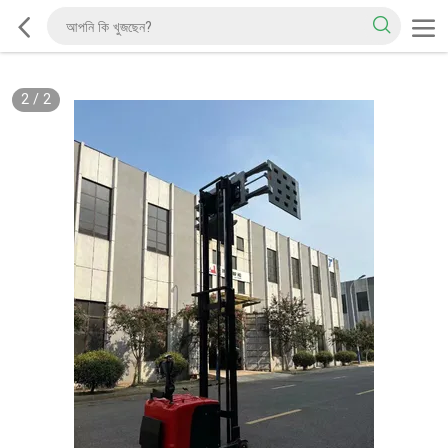
2
/
2