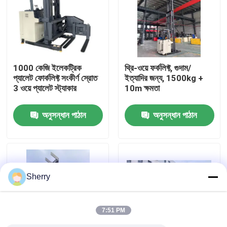
আমাদের সম্পর্কে
কারখানা ভ্রমণ
1000 কেজি ইলেকট্রিক
থ্রি-ওয়ে ফর্কলিফ্ট, গুদাম/
প্যালেট ফোর্কলিফ্ট সংকীর্ণ স্রোত
ইত্যাদির জন্য, 1500kg +
3 ওয়ে প্যালেট স্ট্যাকার
10m ক্ষমতা
মান নিয়ন্ত্রণ
অনুসন্ধান পাঠান
অনুসন্ধান পাঠান
যোগাযোগ করুন
খবর
Sherry
ব্লগ
7:51 PM
বৈদ্যুতিক প্যালেট ফর্কলিফ্ট