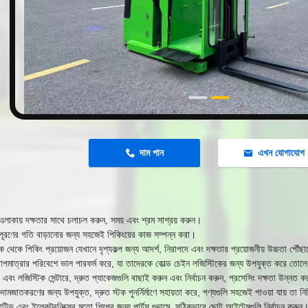
n
দাম পান
এখন যোগাযোগ
এলাকায় দক্ষতার সাথে চলাচল করুন, সময় এবং শ্রম সাশ্রয় করুন।
 পূরণের গতি বাড়ানোর জন্য সহজেই পিকিংয়ের কাজ সম্পন্ন করা।
্যাক থেকে পিকিং প্রয়োজন যেখানে দৃশ্যকল্প জন্য আদর্শ, নিরাপদে এবং দক্ষতার প্রয়োজনীয় উচ্চতা পৌঁ
তাপমাত্রার পরিবেশে ভাল পারফর্ম করে, যা তাদেরকে কোল্ড চেইন লজিস্টিকের জন্য উপযুক্ত করে তোল
ার এবং লজিস্টিক সেন্টারে, দ্রুত প্যাকেজগুলি বাছাই করুন এবং নির্বাচন করুন, প্রসেসিং দক্ষতা উন্নত 
গুদামজাতকরণের জন্য উপযুক্ত, দ্রুত স্টক পুনর্নির্মাণে সহায়তা করে, পণ্যগুলি সহজেই পাওয়া যায় তা ন
িভ এবং ইলেকট্রনিক্সের মতো শিল্পের জন্য পার্টস গুদামে, সঠিকভাবে ছোট আইটেমগুলি নির্বাচন করুন