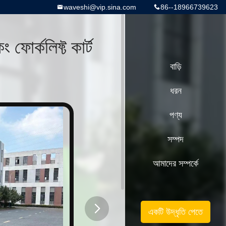
waveshi@vip.sina.com
86--18966739623
 ফোর্কলিফ্ট কার্ট
বাড়ি
ধরন
পণ্য
সম্পদ
আমাদের সম্পর্কে
একটি উদ্ধৃতি পেতে