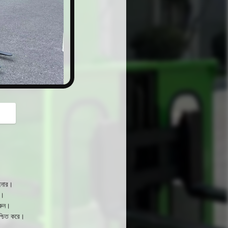
button
ছানোর।
ে।
করুন।
িশ্চিত করে।
।