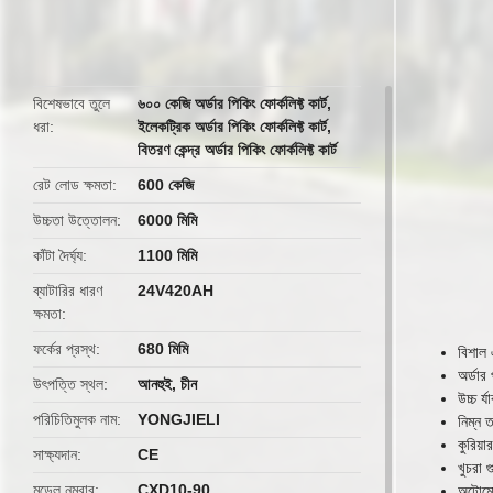
butto
বিশেষভাবে তুলে
৬০০ কেজি অর্ডার পিকিং ফোর্কলিফ্ট কার্ট
,
ধরা
ইলেকট্রিক অর্ডার পিকিং ফোর্কলিফ্ট কার্ট
,
বিতরণ কেন্দ্র অর্ডার পিকিং ফোর্কলিফ্ট কার্ট
রেট লোড ক্ষমতা
600 কেজি
উচ্চতা উত্তোলন
6000 মিমি
কাঁটা দৈর্ঘ্য
1100 মিমি
ব্যাটারির ধারণ
24V420AH
ক্ষমতা
ফর্কের প্রস্থ
680 মিমি
বিশাল 
অর্ডার
উৎপত্তি স্থল
আনহুই, চীন
উচ্চ র
পরিচিতিমুলক নাম
YONGJIELI
নিম্ন 
কুরিয়
সাক্ষ্যদান
CE
খুচরা 
মডেল নম্বার
CXD10-90
অটোমোট