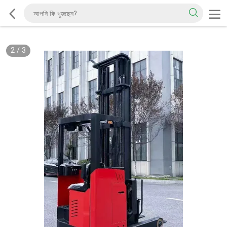
2
/
3