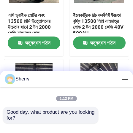
এসি ড্রাইভ মোটর এবং
ইলেকট্রিক রিচ ফর্কলিফ্ট উচ্চতা
আমাদের সম্পর্কে
13500 মিমি উত্তোলনের
বৃদ্ধি 13500 মিমি নামমাত্র
উচ্চতার সাথে 2 টন 2000
লোড 2 টন 2000 কেজি 48V
কেজি নামমাত্র লোড
500AH
কারখানা ভ্রমণ
অনুসন্ধান পাঠান
অনুসন্ধান পাঠান
মান নিয়ন্ত্রণ
যোগাযোগ করুন
Sherry
খবর
1:12 PM
ব্লগ
Good day, what product are you looking 
for?
পলিউরেথেন টায়ার টাইপ
২ টন বৈদ্যুতিক ফোর্কলিফ্ট প্যালেট
ইলেকট্রিক স্ট্যাকার লিফটার ২
স্ট্যাকার 48V500AH পাওয়ার
বৈদ্যুতিক প্যালেট ফর্কলিফ্ট
টন নামমাত্র লোড এবং ১৩৫০০
সাপ্লাই এবং ফরোয়ার্ড মুভিং