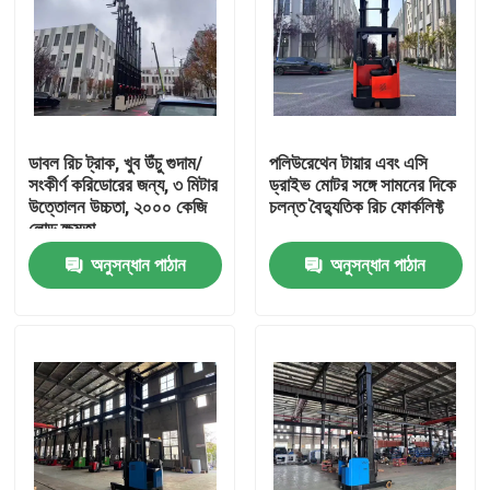
ডাবল রিচ ট্রাক, খুব উঁচু গুদাম/
পলিউরেথেন টায়ার এবং এসি
সংকীর্ণ করিডোরের জন্য, ৩ মিটার
ড্রাইভ মোটর সঙ্গে সামনের দিকে
উত্তোলন উচ্চতা, ২০০০ কেজি
চলন্ত বৈদ্যুতিক রিচ ফোর্কলিফ্ট
লোড ক্ষমতা
অনুসন্ধান পাঠান
অনুসন্ধান পাঠান
বাড়ি
পণ্য
ভিডিও