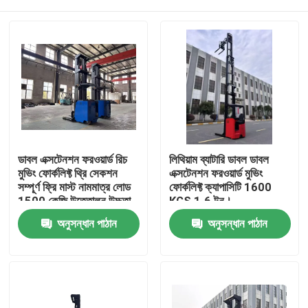
ডাবল এক্সটেনশন ফরওয়ার্ড রিচ
লিথিয়াম ব্যাটারি ডাবল ডাবল
মুভিং ফোর্কলিফ্ট থ্রি সেকশন
এক্সটেনশন ফরওয়ার্ড মুভিং
সম্পূর্ণ ফ্রি মাস্ট নামমাত্র লোড
ফোর্কলিফ্ট ক্যাপাসিটি 1600
1500 কেজি উত্তোলন উচ্চতা
KGS 1.6 টন।
10 মিটার
বাড়ি
অনুসন্ধান পাঠান
অনুসন্ধান পাঠান
পণ্য
ভিডিও