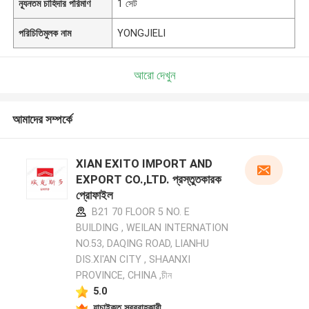
ন্যূনতম চাহিদার পরিমাণ
1 সেট
পরিচিতিমুলক নাম
YONGJIELI
আরো দেখুন
আমাদের সম্পর্কে
XIAN EXITO IMPORT AND
EXPORT CO.,LTD. প্রস্তুতকারক
প্রোফাইল
B21 70 FLOOR 5 NO. E
BUILDING , WEILAN INTERNATION
NO.53, DAQING ROAD, LIANHU
DIS.XI'AN CITY , SHAANXI
PROVINCE, CHINA ,চীন
5.0
যাচাইকৃত সরবরাহকারী