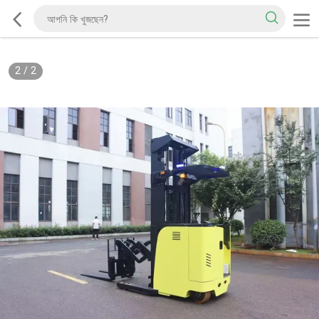
2
/
2