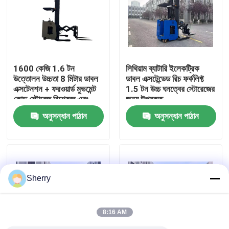
আমাদের সম্পর্কে
কারখানা ভ্রমণ
1600 কেজি 1.6 টন
লিথিয়াম ব্যাটারি ইলেকট্রিক
উত্তোলন উচ্চতা 8 মিটার ডাবল
ডাবল এক্সটেন্ডেড রিচ ফর্কলিফ্ট
এক্সটেনশন + ফরওয়ার্ড মুভমেন্ট
1.5 টন উচ্চ ঘনত্বের স্টোরেজের
মান নিয়ন্ত্রণ
কোল্ড স্টোরেজ বিশেষজ্ঞ এবং
জন্য উপযুক্ত
সংকীর্ণ গলি হ্যান্ডলিংয়ের রাজা
অনুসন্ধান পাঠান
অনুসন্ধান পাঠান
যোগাযোগ করুন
খবর
Sherry
ব্লগ
8:16 AM
বৈদ্যুতিক প্যালেট ফর্কলিফ্ট