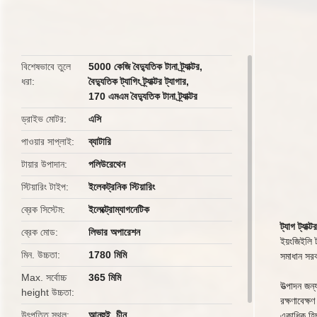
butto
বিশেষভাবে তুলে
5000 কেজি বৈদ্যুতিক টানা ট্র্যাক্টর
,
ধরা
বৈদ্যুতিক ট্যাগিং ট্র্যাক্টর ট্যাগার
,
170 এমএম বৈদ্যুতিক টানা ট্র্যাক্টর
ড্রাইভ মোটর
এসি
পাওয়ার সাপ্লাই
ব্যাটারি
টায়ার উপাদান
পলিউরেথেন
স্টিয়ারিং টাইপ
ইলেকট্রনিক স্টিয়ারিং
ব্রেক সিস্টেম
ইলেক্ট্রোম্যাগনেটিক
ট্যাগ ট্যাক
ব্রেক মোড
লিভার অপারেশন
ইয়ংজিইলি ট
মিন. উচ্চতা
1780 মিমি
সমাধান সর
Max.
সর্বোচ্চ
365 মিমি
উত্পাদন জন্
height
উচ্চতা
রক্ষণাবেক্
উৎপত্তি স্থল
আনহুই, চীন
একাধিক হি