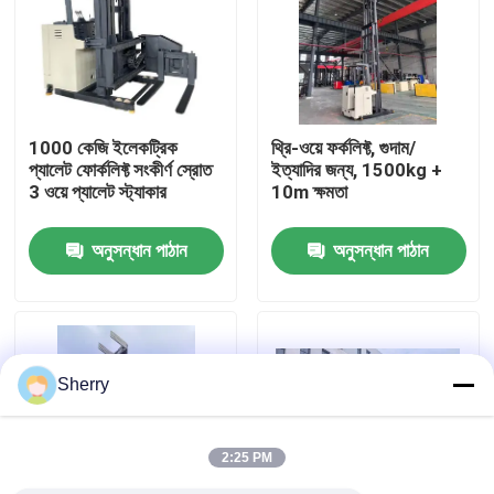
আমাদের সম্পর্কে
কারখানা ভ্রমণ
1000 কেজি ইলেকট্রিক
থ্রি-ওয়ে ফর্কলিফ্ট, গুদাম/
প্যালেট ফোর্কলিফ্ট সংকীর্ণ স্রোত
ইত্যাদির জন্য, 1500kg +
3 ওয়ে প্যালেট স্ট্যাকার
10m ক্ষমতা
মান নিয়ন্ত্রণ
অনুসন্ধান পাঠান
অনুসন্ধান পাঠান
যোগাযোগ করুন
খবর
Sherry
ব্লগ
2:25 PM
বৈদ্যুতিক প্যালেট ফর্কলিফ্ট