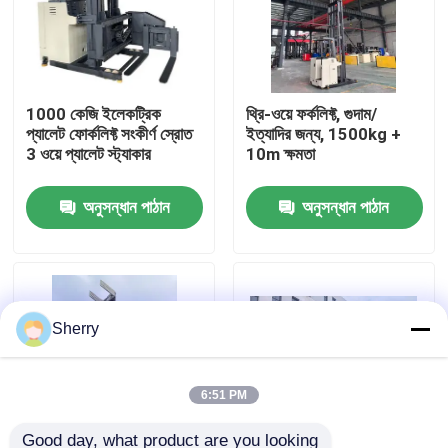
আমাদের সম্পর্কে
1000 কেজি ইলেকট্রিক
থ্রি-ওয়ে ফর্কলিফ্ট, গুদাম/
কারখানা ভ্রমণ
প্যালেট ফোর্কলিফ্ট সংকীর্ণ স্রোত
ইত্যাদির জন্য, 1500kg +
3 ওয়ে প্যালেট স্ট্যাকার
10m ক্ষমতা
মান নিয়ন্ত্রণ
অনুসন্ধান পাঠান
অনুসন্ধান পাঠান
যোগাযোগ করুন
খবর
Sherry
ব্লগ
6:51 PM
বৈদ্যুতিক প্যালেট ফর্কলিফ্ট
Good day, what product are you looking 