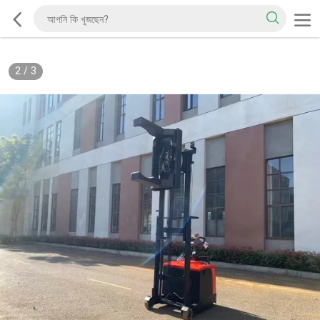
2
/
3