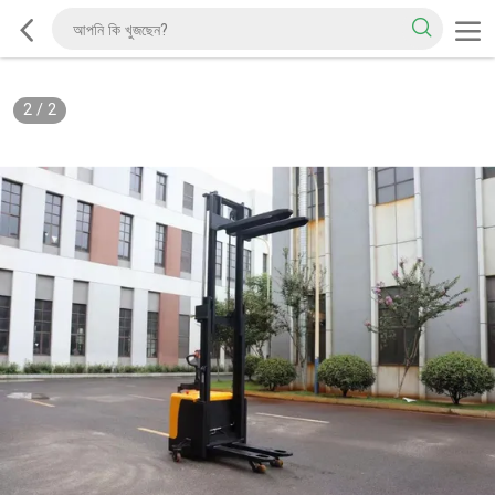
2
/
2