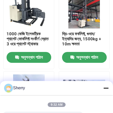
আমাদের সম্পর্কে
কারখানা ভ্রমণ
1000 কেজি ইলেকট্রিক
থ্রি-ওয়ে ফর্কলিফ্ট, গুদাম/
প্যালেট ফোর্কলিফ্ট সংকীর্ণ স্রোত
ইত্যাদির জন্য, 1500kg +
3 ওয়ে প্যালেট স্ট্যাকার
10m ক্ষমতা
মান নিয়ন্ত্রণ
অনুসন্ধান পাঠান
অনুসন্ধান পাঠান
যোগাযোগ করুন
খবর
Sherry
ব্লগ
9:32 AM
বৈদ্যুতিক প্যালেট ফর্কলিফ্ট