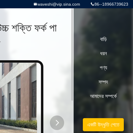
waveshi@vip.sina.com
86--18966739623
্চ শক্তি ফর্ক পা
ল
বাড়ি
ধরন
পণ্য
সম্পদ
আমাদের সম্পর্কে
একটি উদ্ধৃতি পেতে