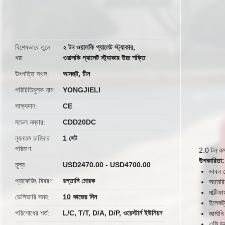
butto
বিশেষভাবে তুলে
২ টন ওয়ালকি প্যালেট স্ট্যাকার
,
ধরা
ওয়ালকি প্যালেট স্ট্যাকার উচ্চ শক্তি
উৎপত্তি স্থল
আনহুই, চীন
পরিচিতিমুলক নাম
YONGJIELI
সাক্ষ্যদান
CE
মডেল নম্বার
CDD20DC
ন্যূনতম চাহিদার
1 সেট
পরিমাণ
2.0 টন কস্ট
উপকারিতা:
মূল্য
USD2470.00 - USD4700.00
ডাবল ত
প্যাকেজিং বিবরণ
রপ্তানি মোরক
আমেরিকা
মাল্টিফ
ডেলিভারি সময়
10 কাজের দিন
ইলেকট্র
পরিশোধের শর্ত
L/C, T/T, D/A, D/P, ওয়েস্টার্ন ইউনিয়ন
জার্মান
এসি ড্