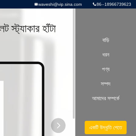
waveshi@vip.sina.com
86--18966739623
 স্ট্যাকার হাঁটা
বাড়ি
ধরন
পণ্য
সম্পদ
আমাদের সম্পর্কে
একটি উদ্ধৃতি পেতে