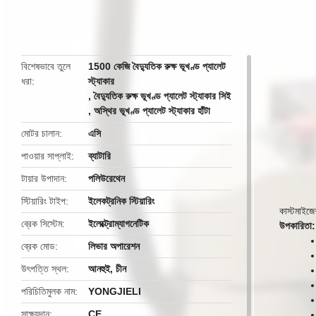
butto
বিশেষভাবে তুলে
1500 কেজি বৈদ্যুতিক রুক্ষ ভূখণ্ড প্যালেট
ধরা
স্ট্যাকার
,
বৈদ্যুতিক রুক্ষ ভূখণ্ড প্যালেট স্ট্যাকার সিই
,
অস্থির ভূখণ্ড প্যালেট স্ট্যাকার হাঁটা
মোটর চালান
এসি
পাওয়ার সাপ্লাই
ব্যাটারি
টায়ার উপাদান
পলিউরেথেন
স্টিয়ারিং টাইপ
ইলেকট্রনিক স্টিয়ারিং
কাস্টমাইজেশ
ব্রেক সিস্টেম
ইলেক্ট্রোম্যাগনেটিক
উপকারিতা:
ব্রেক মোড
লিভার অপারেশন
উৎপত্তি স্থল
আনহুই, চীন
পরিচিতিমুলক নাম
YONGJIELI
সাক্ষ্যদান
CE