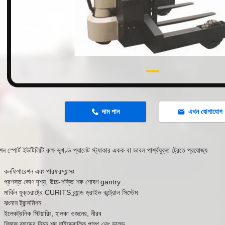
n
দাম পান
এখন যোগাযোগ
ন স্পোর্ট ইউটিলিটি রুক্ষ ভূখণ্ড প্যালেট স্ট্যাকার একক বা ডাবল পার্শ্বযুক্ত ট্রেতে প্রযোজ্য
কনফিগারেশন এবং পারফরম্যান্সঃ
প্রশস্ত কোণ দৃশ্য, উচ্চ-শক্তি শক শোষণ gantry
মার্কিন যুক্তরাষ্ট্রে CURITS ব্র্যান্ড ড্রাইভ কন্ট্রোল সিস্টেম
ঝংনান ট্রান্সমিশন
ইলেকট্রনিক স্টিয়ারিং, হালকা ওজনের, নীরব
শিমাজু ব্র্যান্ডের নিম্ন শব্দ হাইড্রোলিক পাম্প এবং ভালভ