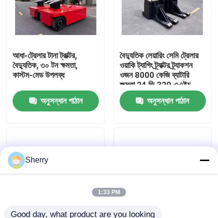
আমাদের সম্পর্কে
আধা-ট্রেলার টানা ট্রাক্টর,
বৈদ্যুতিক লেয়ারিং সেমি ট্রেলার
কারখানা ভ্রমণ
বৈদ্যুতিক, ৩০ টন ক্ষমতা,
ওয়াকি ট্যাগিং ট্র্যাক্টর ট্র্যাকশন
কাস্টম-মেড উপলব্ধ
ওজন 8000 কেজি ব্যাটারি
ক্ষমতা 24 ভি 320 এএইচ
মান নিয়ন্ত্রণ
অনুসন্ধান পাঠান
অনুসন্ধান পাঠান
যোগাযোগ করুন
খবর
Sherry
ব্লগ
1:33 PM
বৈদ্যুতিক প্যালেট ফর্কলিফ্ট
Good day, what product are you looking 