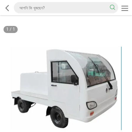
1
/
1